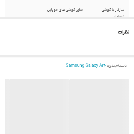
سازگار با گوشی
سایر گوشی‌های موبایل
موبایل
ساختار
مات
نظرات
سطح پوشش
قاب پشتی , لبه بالایی , لبه پایینی , لبه چپ ,
لبه راست , حفاظت از دکمه‌ها
رنگ
مشکی
دسته‌بندی
:
Samsung Galaxy A24