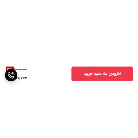
700,000
21
%
افزودن به سبد خرید
550,000
برگشت به بالا