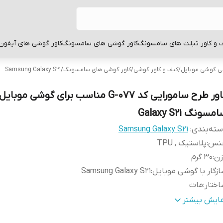
 و کاور تبلت های سامسونگ
کاور گوشی های سامسونگ
کاور گوشی های آیفون
بی گوشی موبایل
/
کیف و کاور گوشی
/
کاور گوشی های سامسونگ
/
Samsung Galaxy S21
کاور طرح سامورایی کد G-077 مناسب برای گوشی موبایل
مسونگ Galaxy S21
ته‌بندی
:
Samsung Galaxy S21
نس
:
پلاستیک , TPU
زن
:
30 گرم
زگار با گوشی موبایل
:
Samsung Galaxy S21
ختار
:
مات
طح
قاب پشتی , لبه بالایی , لبه پایینی , لبه چپ , لبه راست , 
مایش بیشتر
وشش
:
دکمه‌ها