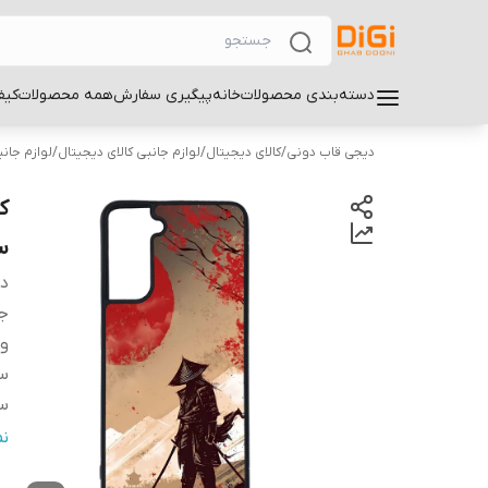
دسته‌بندی محصولات
خانه
پیگیری سفارش
همه محصولات
کیف
دیجی قاب دونی
/
کالای دیجیتال
/
لوازم جانبی کالای دیجیتال
/
لوازم جان
سا
دس
ج
و
سا
سا
س
ن
پ