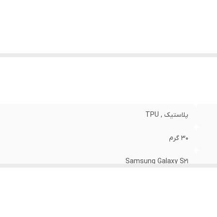
نگ
:
مشکی
پلاستیک , TPU
30 گرم
Samsung Galaxy S21
مات
قاب پشتی , لبه بالایی , لبه پایینی , لبه چپ , لبه راست , حفاظت از 