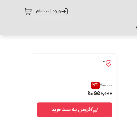
ورود | ثبت‌نام
0
21
%
700,000
550,000
افزودن به سبد خرید
حفاظت از