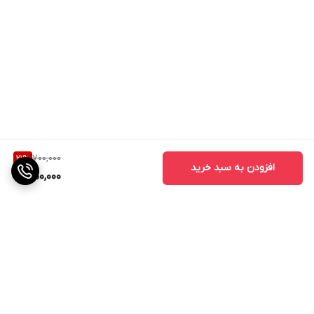
700,000
21
%
افزودن به سبد خرید
550,000
برگشت به بالا