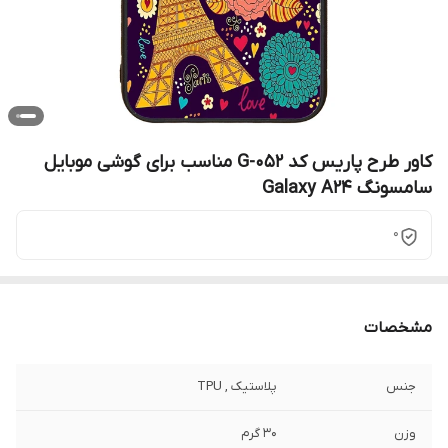
کاور طرح پاریس کد G-052 مناسب برای گوشی موبایل
سامسونگ Galaxy A24
0
مشخصات
جنس
پلاستیک , TPU
وزن
30 گرم