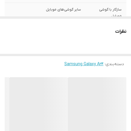
سازگار با گوشی
سایر گوشی‌های موبایل
موبایل
ساختار
مات
نظرات
سطح پوشش
قاب پشتی , لبه بالایی , لبه پایینی , لبه چپ ,
لبه راست , حفاظت از دکمه‌ها
رنگ
مشکی
دسته‌بندی
:
Samsung Galaxy A24