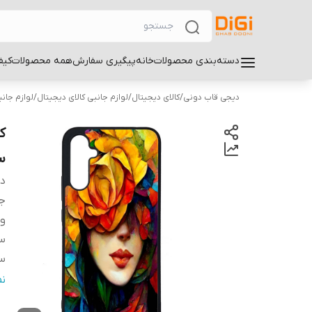
دسته‌بندی محصولات
خانه
پیگیری سفارش
همه محصولات
کیف
دیجی قاب دونی
/
کالای دیجیتال
/
لوازم جانبی کالای دیجیتال
/
لوازم جان
سام
دس
ج
و
سا
سا
س
ن
پ