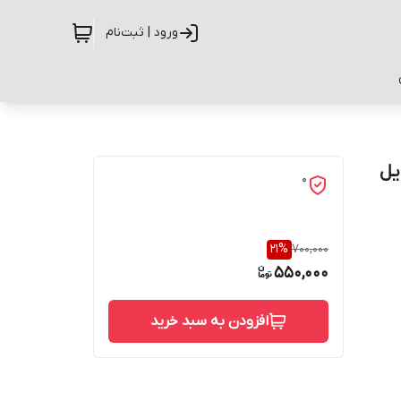
ورود | ثبت‌نام
وبایل
0
21
%
700,000
550,000
افزودن به سبد خرید
حفاظت از