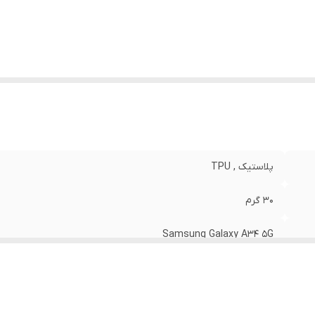
نگ
:
مشکی
پلاستیک , TPU
30 گرم
Samsung Galaxy A34 5G
مات
قاب پشتی , لبه بالایی , لبه پایینی , لبه چپ , لبه راست , حفاظت از 