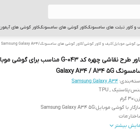
 و کاور تبلت های سامسونگ
کاور گوشی های سامسونگ
کاور گوشی های آیفون
بی گوشی موبایل
/
کیف و کاور گوشی
/
کاور گوشی های سامسونگ
/
Samsung Galaxy A34
کاور طرح نقاشی چهره کد G-043 مناسب برای گوشی م
سونگ Galaxy A34 / A34 5G
ته‌بندی
:
Samsung Galaxy A34
نس
:
پلاستیک , TPU
زن
:
30 گرم
زگار با گوشی موبایل
:
Samsung Galaxy A34 5G
ختار
:
مات
طح
قاب پشتی , لبه بالایی , لبه پایینی , لبه چپ , لبه راست , 
مایش بیشتر
وشش
:
دکمه‌ها