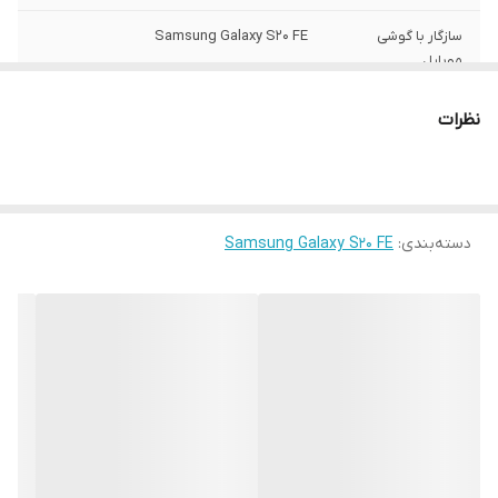
سازگار با گوشی
Samsung Galaxy S20 FE
موبایل
ساختار
مات
نظرات
سطح پوشش
قاب پشتی , لبه بالایی , لبه پایینی , لبه چپ ,
لبه راست , حفاظت از دکمه‌ها
رنگ
مشکی
دسته‌بندی
:
Samsung Galaxy S20 FE