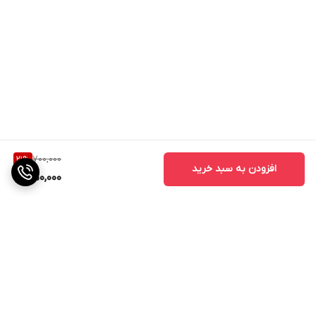
700,000
21
%
افزودن به سبد خرید
550,000
برگشت به بالا