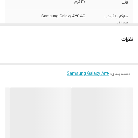
وزن
30 گرم
سازگار با گوشی
Samsung Galaxy A34 5G
موبایل
ساختار
مات
نظرات
سطح پوشش
قاب پشتی , لبه بالایی , لبه پایینی , لبه چپ ,
لبه راست , حفاظت از دکمه‌ها
رنگ
مشکی
دسته‌بندی
:
Samsung Galaxy A34