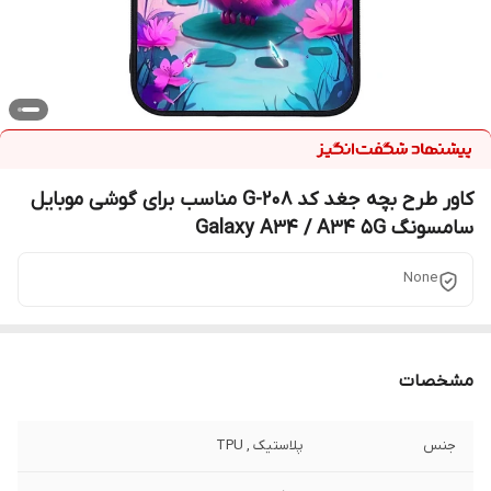
کاور طرح بچه جغد کد G-208 مناسب برای گوشی موبایل
سامسونگ Galaxy A34 / A34 5G
None
مشخصات
جنس
پلاستیک , TPU