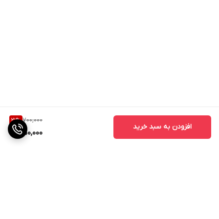
700,000
21
%
افزودن به سبد خرید
550,000
برگشت به بالا