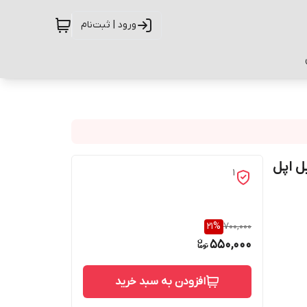
ورود | ثبت‌نام
 موبایل اپل
1
21
%
700,000
550,000
افزودن به سبد خرید