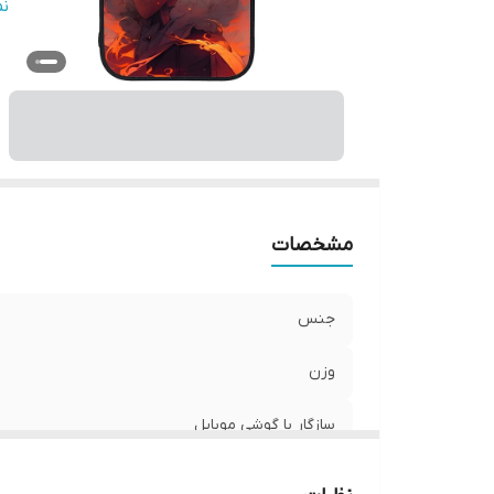
س
ن
پ
ر
مشخصات
جنس
وزن
سازگار با گوشی موبایل
ساختار