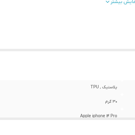
طح
قاب پشتی , لبه بالایی , لبه پایینی , لبه چپ , لبه راست , 
مایش بیشتر
وشش
:
دکمه‌ها
نگ
:
مشکی
پلاستیک , TPU
30 گرم
Apple iphone 14 Pro
مات