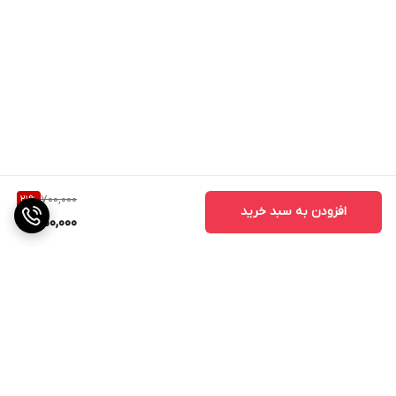
700,000
21
%
افزودن به سبد خرید
550,000
برگشت به بالا