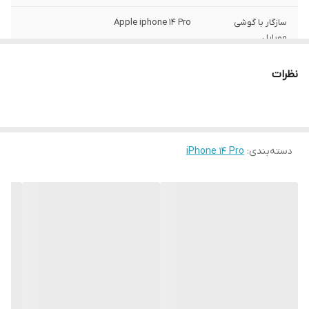
سازگار با گوشی
Apple iphone 14 Pro
موبایل
ساختار
مات
نظرات
سطح پوشش
قاب پشتی , لبه بالایی , لبه پایینی , لبه چپ ,
لبه راست , حفاظت از دکمه‌ها
رنگ
مشکی
دسته‌بندی
:
iPhone 14 Pro