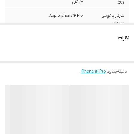
وزن
30 گرم
سازگار با گوشی
Apple iphone 14 Pro
موبایل
ساختار
مات
نظرات
سطح پوشش
قاب پشتی , لبه بالایی , لبه پایینی , لبه چپ ,
لبه راست , حفاظت از دکمه‌ها
رنگ
مشکی
دسته‌بندی
:
iPhone 14 Pro