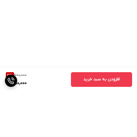
700,000
21
%
افزودن به سبد خرید
550,000
برگشت به بالا