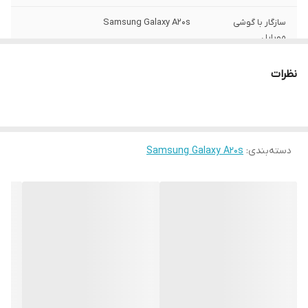
سازگار با گوشی
Samsung Galaxy A20s
موبایل
ساختار
مات
نظرات
سطح پوشش
قاب پشتی , لبه بالایی , لبه پایینی , لبه چپ ,
لبه راست , حفاظت از دکمه‌ها
رنگ
مشکی
دسته‌بندی
:
Samsung Galaxy A20s