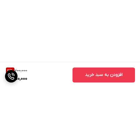
700,000
21
%
افزودن به سبد خرید
550,000
برگشت به بالا