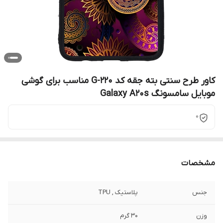
کاور طرح سنتی بته جقه کد G-220 مناسب برای گوشی
موبایل سامسونگ Galaxy A20s
0
مشخصات
جنس
پلاستیک , TPU
وزن
30 گرم