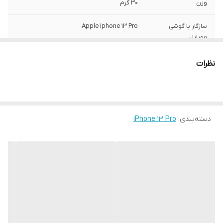
وزن
30 گرم
سازگار با گوشی
Apple iphone 13 Pro
موبایل
ساختار
مات
نظرات
سطح پوشش
قاب پشتی , لبه بالایی , لبه پایینی , لبه چپ ,
لبه راست , حفاظت از دکمه‌ها
رنگ
مشکی
دسته‌بندی
:
iPhone 13 Pro