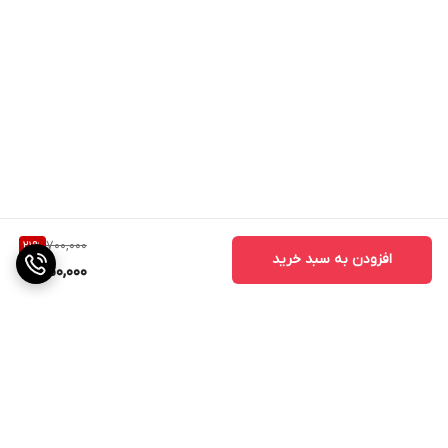
700,000
21
%
افزودن به سبد خرید
550,000
برگشت به بالا