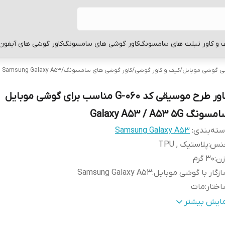
 و کاور تبلت های سامسونگ
کاور گوشی های سامسونگ
کاور گوشی های آیفون
بی گوشی موبایل
/
کیف و کاور گوشی
/
کاور گوشی های سامسونگ
/
Samsung Galaxy A53
کاور طرح موسیقی کد G-060 مناسب برای گوشی موبایل
سونگ Galaxy A53 / A53 5G
ته‌بندی
:
Samsung Galaxy A53
نس
:
پلاستیک , TPU
زن
:
30 گرم
زگار با گوشی موبایل
:
Samsung Galaxy A53
ختار
:
مات
طح
قاب پشتی , لبه بالایی , لبه پایینی , لبه چپ , لبه راست , 
مایش بیشتر
وشش
:
دکمه‌ها