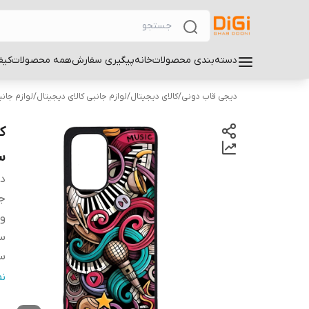
دسته‌بندی محصولات
خانه
پیگیری سفارش
همه محصولات
کیف
دیجی قاب دونی
/
کالای دیجیتال
/
لوازم جانبی کالای دیجیتال
/
لوازم جان
سام
دس
ج
و
سا
سا
س
ن
پ