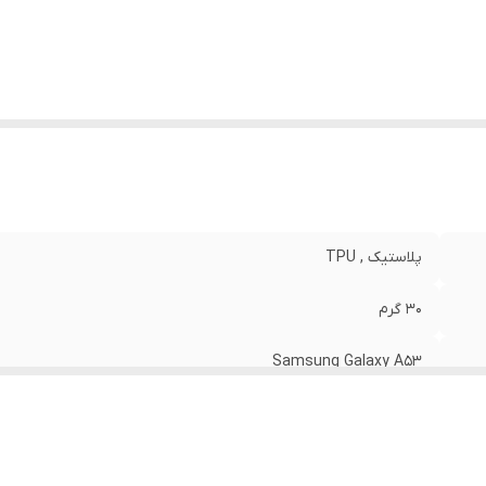
نگ
:
مشکی
پلاستیک , TPU
30 گرم
Samsung Galaxy A53
مات
قاب پشتی , لبه بالایی , لبه پایینی , لبه چپ , لبه راست , حفاظت از 