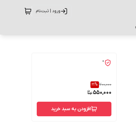
ورود | ثبت‌نام
0
21
%
700,000
550,000
افزودن به سبد خرید
حفاظت از