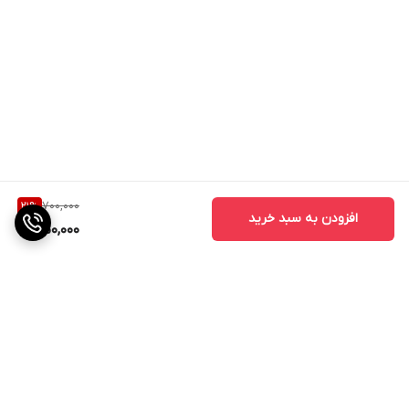
700,000
21
%
افزودن به سبد خرید
550,000
برگشت به بالا