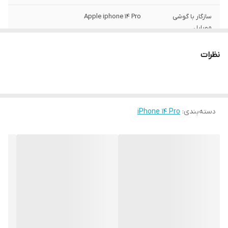
سازگار با گوشی
Apple iphone 14 Pro
موبایل
ساختار
مات
نظرات
سطح پوشش
قاب پشتی , لبه بالایی , لبه پایینی , لبه چپ ,
لبه راست , حفاظت از دکمه‌ها
رنگ
مشکی
دسته‌بندی
:
iPhone 14 Pro