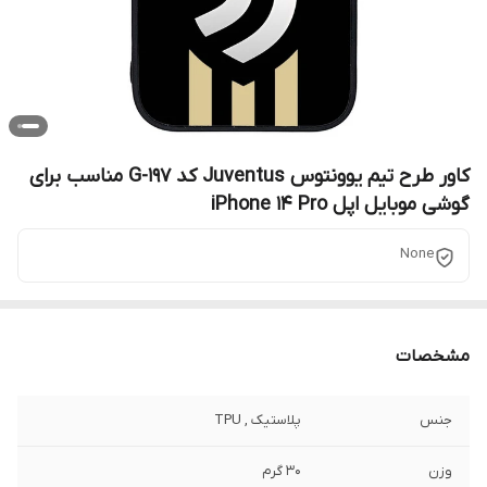
کاور طرح تیم یوونتوس Juventus کد G-197 مناسب برای
گوشی موبایل اپل iPhone 14 Pro
None
مشخصات
جنس
پلاستیک , TPU
وزن
30 گرم