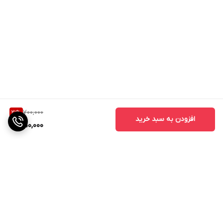
700,000
21
%
افزودن به سبد خرید
550,000
برگشت به بالا