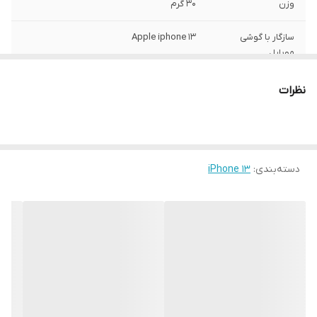
وزن
30 گرم
سازگار با گوشی
Apple iphone 13
موبایل
ساختار
مات
نظرات
سطح پوشش
قاب پشتی , لبه بالایی , لبه پایینی , لبه چپ ,
لبه راست , حفاظت از دکمه‌ها
رنگ
مشکی
دسته‌بندی
:
iPhone 13