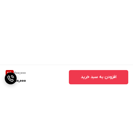
700,000
21
%
افزودن به سبد خرید
550,000
برگشت به بالا