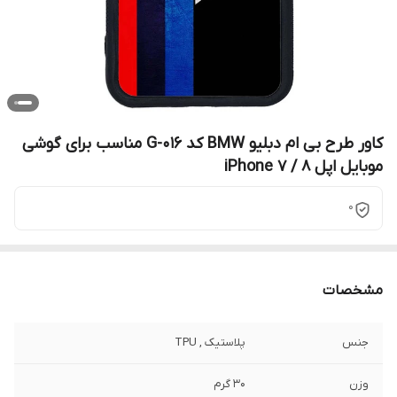
کاور طرح بی ام دبلیو BMW کد G-016 مناسب برای گوشی
موبایل اپل iPhone 7 / 8
0
مشخصات
جنس
پلاستیک , TPU
وزن
30 گرم