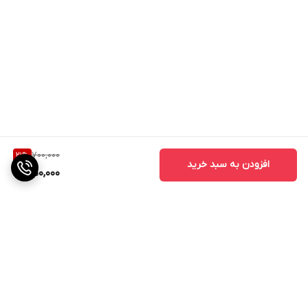
700,000
21
%
افزودن به سبد خرید
550,000
برگشت به بالا