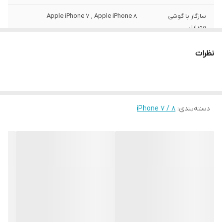
سازگار با گوشی
Apple iPhone 7 , Apple iPhone 8
موبایل
ساختار
مات
نظرات
سطح پوشش
قاب پشتی , لبه بالایی , لبه پایینی , لبه چپ ,
لبه راست , حفاظت از دکمه‌ها
رنگ
مشکی
دسته‌بندی
:
iPhone 7 / 8