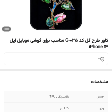
کاور طرح گل کد G-035 مناسب برای گوشی موبایل اپل
iPhone 13
0
مشخصات
جنس
پلاستیک , TPU
وزن
30 گرم