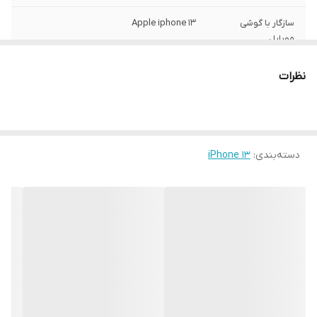
سازگار با گوشی
Apple iphone 13
موبایل
ساختار
مات
نظرات
سطح پوشش
قاب پشتی , لبه بالایی , لبه پایینی , لبه چپ ,
لبه راست , حفاظت از دکمه‌ها
رنگ
مشکی
دسته‌بندی
:
iPhone 13