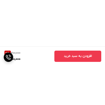
700,000
21
%
افزودن به سبد خرید
550,000
برگشت به بالا