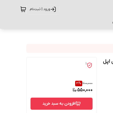
ورود | ثبت‌نام
بایل اپل
1
21
%
700,000
550,000
افزودن به سبد خرید