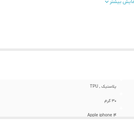
طح
قاب پشتی , لبه بالایی , لبه پایینی , لبه چپ , لبه راست , 
مایش بیشتر
وشش
:
دکمه‌ها
نگ
:
مشکی
پلاستیک , TPU
30 گرم
Apple iphone 14
مات