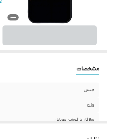
س
ن
پ
ر
مشخصات
جنس
وزن
سازگار با گوشی موبایل
ساختار