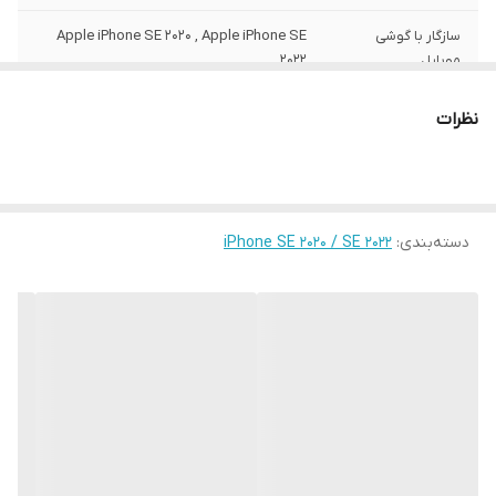
سازگار با گوشی
Apple iPhone SE 2020 , Apple iPhone SE
موبایل
2022
ساختار
مات
نظرات
سطح پوشش
قاب پشتی , لبه بالایی , لبه پایینی , لبه چپ ,
لبه راست , حفاظت از دکمه‌ها
رنگ
مشکی
دسته‌بندی
:
iPhone SE 2020 / SE 2022