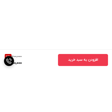
700,000
21
%
افزودن به سبد خرید
550,000
برگشت به بالا