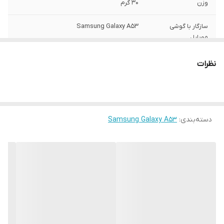
وزن
30 گرم
سازگار با گوشی
Samsung Galaxy A53
موبایل
ساختار
مات
نظرات
سطح پوشش
قاب پشتی , لبه بالایی , لبه پایینی , لبه چپ ,
لبه راست , حفاظت از دکمه‌ها
رنگ
مشکی
دسته‌بندی
:
Samsung Galaxy A53