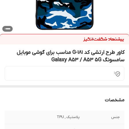
کاور طرح ارتشی کد G-181 مناسب برای گوشی موبایل
سامسونگ Galaxy A53 / A53 5G
1
مشخصات
جنس
پلاستیک , TPU