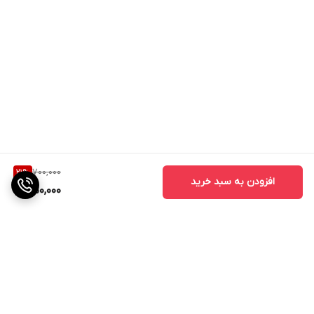
700,000
21
%
افزودن به سبد خرید
550,000
برگشت به بالا