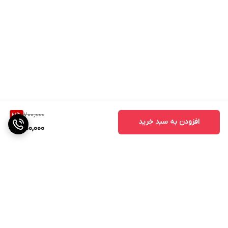
700,000
21
%
افزودن به سبد خرید
550,000
برگشت به بالا