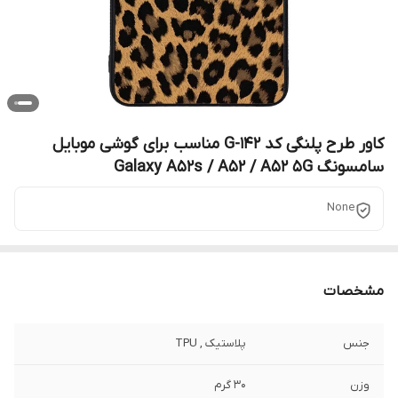
کاور طرح پلنگی کد G-142 مناسب برای گوشی موبایل
سامسونگ Galaxy A52s / A52 / A52 5G
None
مشخصات
جنس
پلاستیک , TPU
وزن
30 گرم