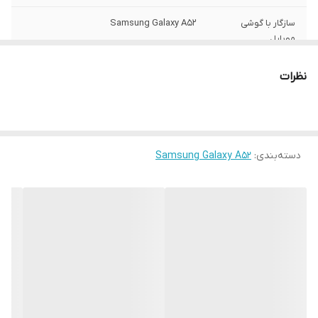
سازگار با گوشی
Samsung Galaxy A52
موبایل
ساختار
مات
نظرات
سطح پوشش
قاب پشتی , لبه بالایی , لبه پایینی , لبه چپ ,
لبه راست , حفاظت از دکمه‌ها
رنگ
مشکی
دسته‌بندی
:
Samsung Galaxy A52