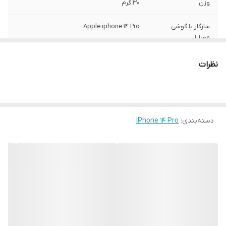
وزن
30 گرم
سازگار با گوشی
Apple iphone 14 Pro
موبایل
ساختار
مات
نظرات
سطح پوشش
قاب پشتی , لبه بالایی , لبه پایینی , لبه چپ ,
لبه راست , حفاظت از دکمه‌ها
رنگ
مشکی
دسته‌بندی
:
iPhone 14 Pro