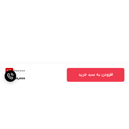
700,000
21
%
افزودن به سبد خرید
550,000
برگشت به بالا