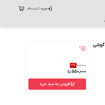
ورود | ثبت‌نام
G مناسب برای گوشی
0
21
%
700,000
550,000
افزودن به سبد خرید
حفاظت از