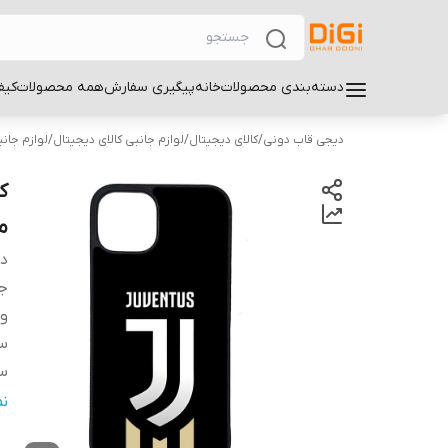
دسته‌بندی محصولات
خانه
پیگیری سفارش
همه محصولات
کیف
دیجی قاب دونی
/
کالای دیجیتال
/
لوازم جانبی کالای دیجیتال
/
لوازم جان
مو
دس
ج
و
سا
سا
س
ن
پ