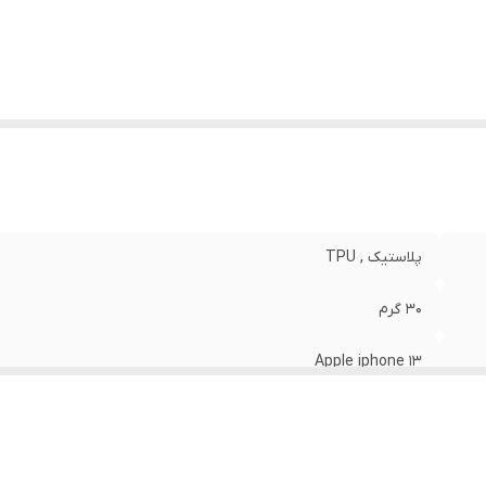
نگ
:
مشکی
پلاستیک , TPU
30 گرم
Apple iphone 13
مات
قاب پشتی , لبه بالایی , لبه پایینی , لبه چپ , لبه راست , حفاظت از 