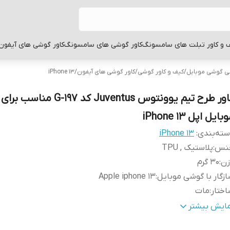
 و کاور تبلت های سامسونگ
کاور گوشی های سامسونگ
کاور گوشی های آیفون
بی گوشی موبایل
/
کیف و کاور گوشی
/
کاور گوشی های آیفون
/
iPhone 13
کاور طرح تیم یوونتوس Juventus کد -197
بایل اپل iPhone 13
ته‌بندی
:
iPhone 13
نس
:
پلاستیک , TPU
زن
:
30 گرم
زگار با گوشی موبایل
:
Apple iphone 13
ختار
:
مات
طح
قاب پشتی , لبه بالایی , لبه پایینی , لبه چپ , لبه راست , 
مایش بیشتر
وشش
:
دکمه‌ها