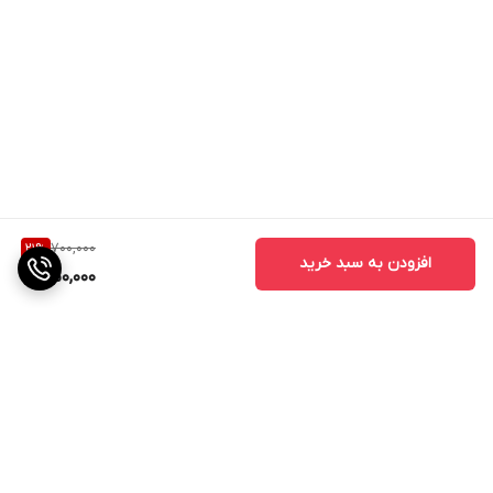
700,000
21
%
افزودن به سبد خرید
550,000
برگشت به بالا