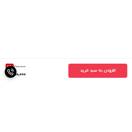
700,000
21
%
افزودن به سبد خرید
550,000
برگشت به بالا