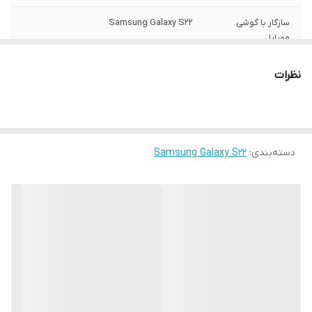
سازگار با گوشی
Samsung Galaxy S22
موبایل
ساختار
مات
نظرات
سطح پوشش
قاب پشتی , لبه بالایی , لبه پایینی , لبه چپ ,
لبه راست , حفاظت از دکمه‌ها
رنگ
مشکی
دسته‌بندی
:
Samsung Galaxy S22