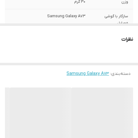
وزن
30 گرم
سازگار با گوشی
Samsung Galaxy A73
موبایل
ساختار
مات
نظرات
سطح پوشش
قاب پشتی , لبه بالایی , لبه پایینی , لبه چپ ,
لبه راست , حفاظت از دکمه‌ها
رنگ
مشکی
دسته‌بندی
:
Samsung Galaxy A73