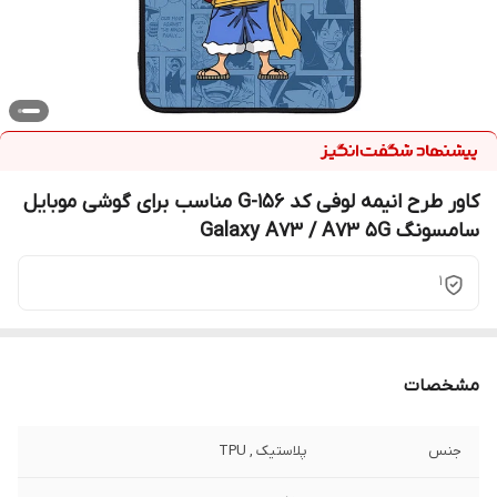
کاور طرح انیمه لوفی کد G-156 مناسب برای گوشی موبایل
سامسونگ Galaxy A73 / A73 5G
1
مشخصات
جنس
پلاستیک , TPU