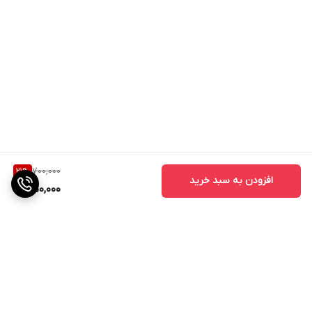
700,000
21
%
افزودن به سبد خرید
550,000
برگشت به بالا