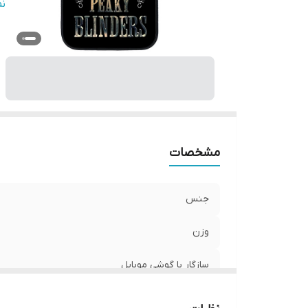
س
ن
پ
ر
مشخصات
جنس
وزن
سازگار با گوشی موبایل
ساختار