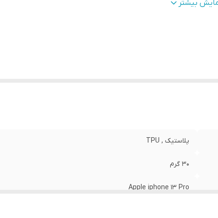
طح
قاب پشتی , لبه بالایی , لبه پایینی , لبه چپ , لبه راست , 
مایش بیشتر
وشش
:
دکمه‌ها
نگ
:
مشکی
پلاستیک , TPU
30 گرم
Apple iphone 13 Pro
مات