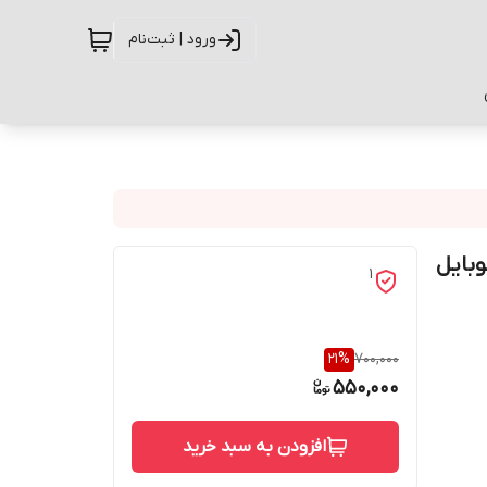
ورود | ثبت‌نام
گوشی موبایل
1
21
%
700,000
550,000
افزودن به سبد خرید