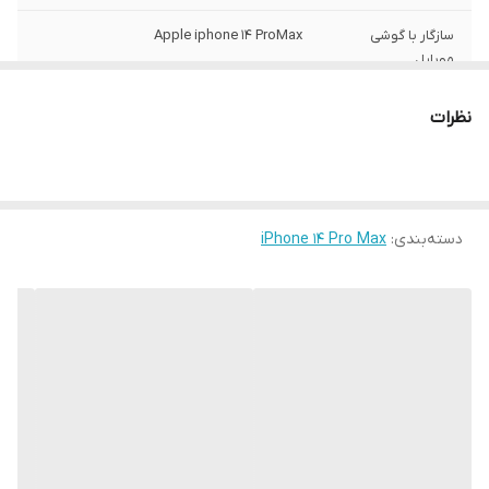
سازگار با گوشی
Apple iphone 14 ProMax
موبایل
ساختار
مات
نظرات
سطح پوشش
قاب پشتی , لبه بالایی , لبه پایینی , لبه چپ ,
لبه راست , حفاظت از دکمه‌ها
رنگ
مشکی
دسته‌بندی
:
iPhone 14 Pro Max