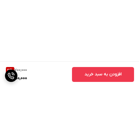
700,000
21
%
افزودن به سبد خرید
550,000
برگشت به بالا