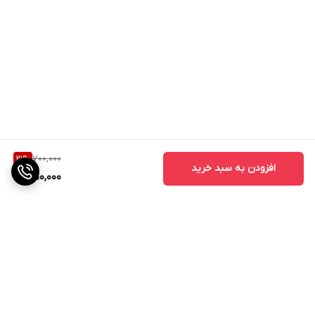
700,000
21
%
افزودن به سبد خرید
550,000
برگشت به بالا