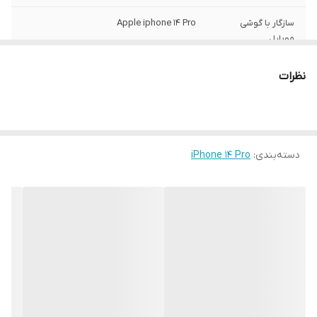
سازگار با گوشی
Apple iphone 14 Pro
موبایل
ساختار
مات
نظرات
سطح پوشش
قاب پشتی , لبه بالایی , لبه پایینی , لبه چپ ,
لبه راست , حفاظت از دکمه‌ها
رنگ
مشکی
دسته‌بندی
:
iPhone 14 Pro