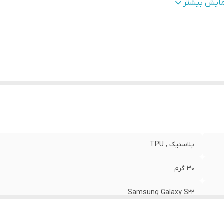
طح
قاب پشتی , لبه بالایی , لبه پایینی , لبه چپ , لبه راست , 
مایش بیشتر
وشش
:
دکمه‌ها
نگ
:
مشکی
پلاستیک , TPU
30 گرم
Samsung Galaxy S22
مات