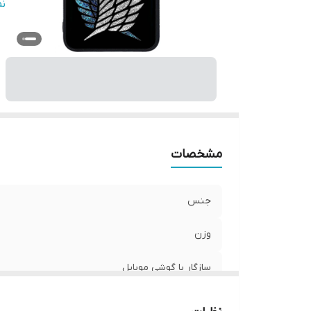
س
ن
پ
ر
مشخصات
جنس
وزن
سازگار با گوشی موبایل
ساختار