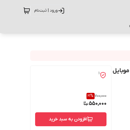
ورود | ثبت‌نام
رای گوشی موبایل
1
21
%
700,000
550,000
افزودن به سبد خرید