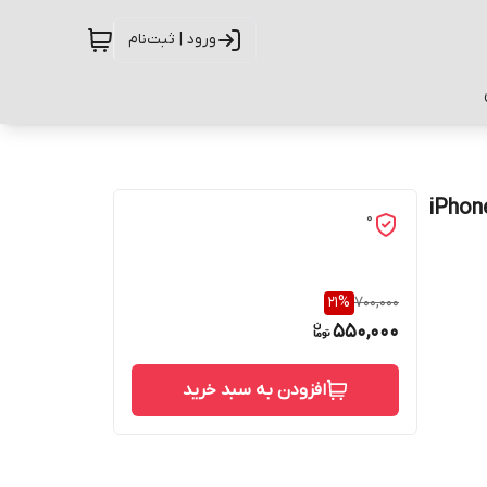
ورود | ثبت‌نام
ح گربه کد G-228 مناسب برای گوشی موبایل اپل iPhone
0
21
%
700,000
550,000
افزودن به سبد خرید
حفاظت از