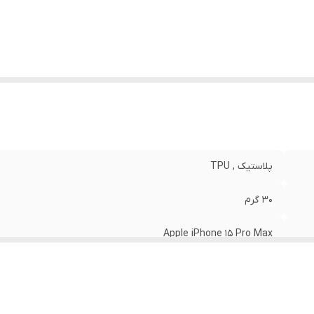
نگ
:
مشکی
پلاستیک , TPU
30 گرم
Apple iPhone 15 Pro Max
مات
قاب پشتی , لبه بالایی , لبه پایینی , لبه چپ , لبه راست , حفاظت از 