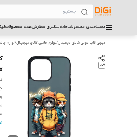
دسته‌بندی محصولات
خانه
پیگیری سفارش
همه محصولات
کیف
دیجی قاب دونی
/
کالای دیجیتال
/
لوازم جانبی کالای دیجیتال
/
لوازم جان
x
دس
ج
و
سا
سا
س
ن
پ