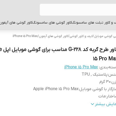
 و کاور تبلت های سامسونگ
کاور گوشی های سامسونگ
کاور گوشی های آیفون
بی گوشی موبایل
/
کیف و کاور گوشی
/
کاور گوشی های آیفون
/
iPhone 15 Pro Max
کاور طر
15 Pro Ma
ته‌بندی
:
iPhone 15 Pro Max
نس
:
پلاستیک , TPU
زن
:
30 گرم
زگار با گوشی موبایل
:
Apple iPhone 15 Pro Max
ختار
:
مات
طح
قاب پشتی , لبه بالایی , لبه پایینی , لبه چپ , لبه راست , 
مایش بیشتر
وشش
:
دکمه‌ها