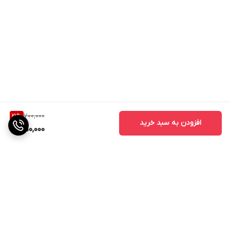
700,000
21
%
افزودن به سبد خرید
550,000
برگشت به بالا