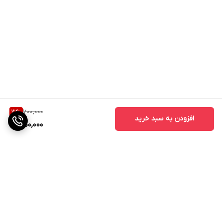
700,000
21
%
افزودن به سبد خرید
550,000
برگشت به بالا