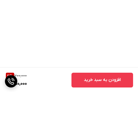
700,000
21
%
افزودن به سبد خرید
550,000
برگشت به بالا