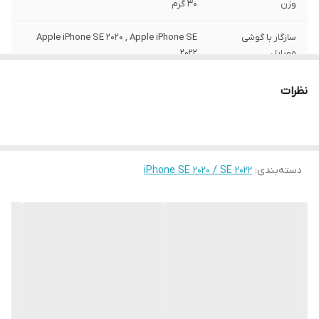
وزن
30 گرم
سازگار با گوشی
Apple iPhone SE 2020 , Apple iPhone SE
موبایل
2022
ساختار
مات
نظرات
سطح پوشش
قاب پشتی , لبه بالایی , لبه پایینی , لبه چپ ,
لبه راست , حفاظت از دکمه‌ها
رنگ
مشکی
دسته‌بندی
:
iPhone SE 2020 / SE 2022