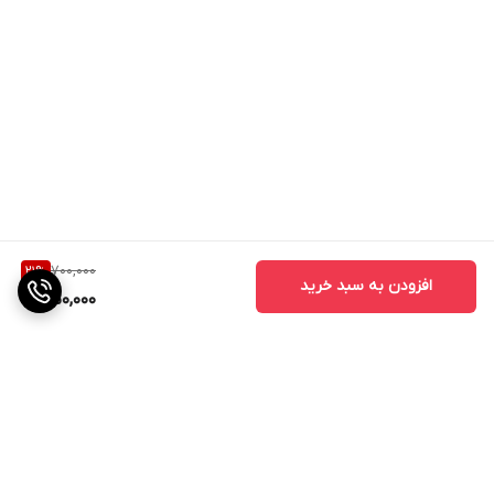
700,000
21
%
افزودن به سبد خرید
550,000
برگشت به بالا