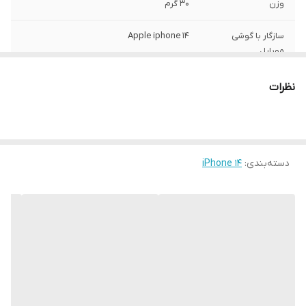
وزن
30 گرم
سازگار با گوشی
Apple iphone 14
موبایل
ساختار
مات
نظرات
سطح پوشش
قاب پشتی , لبه بالایی , لبه پایینی , لبه چپ ,
لبه راست , حفاظت از دکمه‌ها
رنگ
مشکی
دسته‌بندی
:
iPhone 14