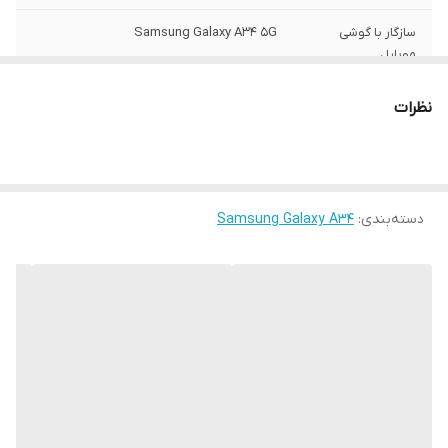
سازگار با گوشی
Samsung Galaxy A34 5G
موبایل
ساختار
مات
نظرات
سطح پوشش
قاب پشتی , لبه بالایی , لبه پایینی , لبه چپ ,
لبه راست , حفاظت از دکمه‌ها
رنگ
مشکی
دسته‌بندی
:
Samsung Galaxy A34