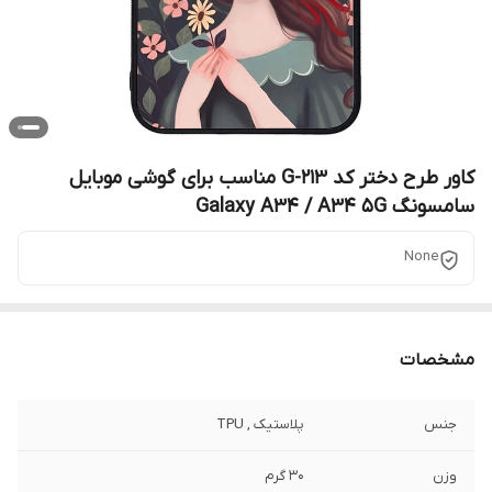
کاور طرح دختر کد G-213 مناسب برای گوشی موبایل
سامسونگ Galaxy A34 / A34 5G
None
مشخصات
جنس
پلاستیک , TPU
وزن
30 گرم