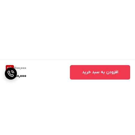
700,000
21
%
افزودن به سبد خرید
550,000
برگشت به بالا