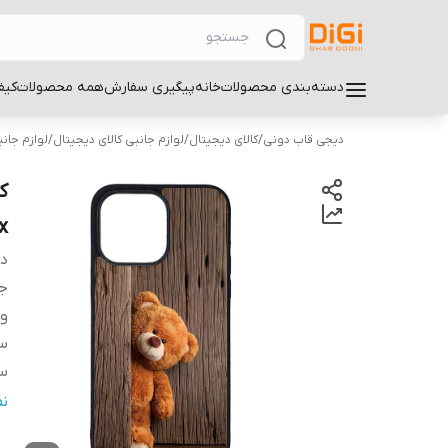
دسته‌بندی محصولات
خانه
پیگیری سفارش
همه محصولات
کیف
دیجی قاب دونی
/
کالای دیجیتال
/
لوازم جانبی کالای دیجیتال
/
لوازم جان
x
دس
ج
و
سا
سا
س
ن
پ