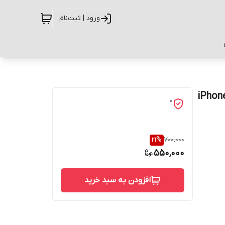
ورود | ثبت‌نام
رح تدی کد G-072 مناسب برای گوشی موبایل اپل iPhone
0
21
%
700,000
550,000
افزودن به سبد خرید
حفاظت از