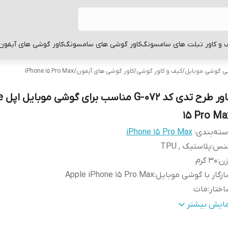
 و کاور تبلت های سامسونگ
کاور گوشی های سامسونگ
کاور گوشی های آیفون
بی گوشی موبایل
/
کیف و کاور گوشی
/
کاور گوشی های آیفون
/
iPhone 15 Pro Max
کاور ط
15 Pro Ma
ته‌بندی
:
iPhone 15 Pro Max
نس
:
پلاستیک , TPU
زن
:
30 گرم
زگار با گوشی موبایل
:
Apple iPhone 15 Pro Max
ختار
:
مات
طح
قاب پشتی , لبه بالایی , لبه پایینی , لبه چپ , لبه راست , 
مایش بیشتر
وشش
:
دکمه‌ها