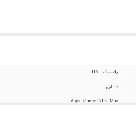
نگ
:
مشکی
پلاستیک , TPU
30 گرم
Apple iPhone 15 Pro Max
مات
قاب پشتی , لبه بالایی , لبه پایینی , لبه چپ , لبه راست , حفاظت از 