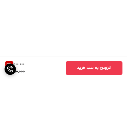
700,000
21
%
افزودن به سبد خرید
550,000
برگشت به بالا