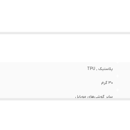
نگ
:
مشکی
پلاستیک , TPU
30 گرم
سایر گوشی‌های موبایل
مات
قاب پشتی , لبه بالایی , لبه پایینی , لبه چپ , لبه راست , حفاظت از 