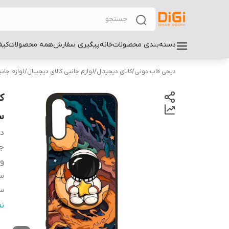
دسته‌بندی محصولات
خانه
پیگیری سفارش
همه محصولات
کیف
دیجی قاب دونی
/
کالای دیجیتال
/
لوازم جانبی کالای دیجیتال
/
لوازم جان
سا
دس
ج
و
سا
سا
س
ن
پ