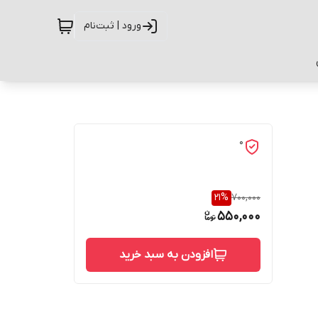
ورود | ثبت‌نام
0
21
%
700,000
550,000
افزودن به سبد خرید
حفاظت از