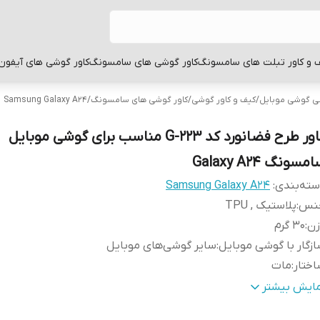
 و کاور تبلت های سامسونگ
کاور گوشی های سامسونگ
کاور گوشی های آیفون
بی گوشی موبایل
/
کیف و کاور گوشی
/
کاور گوشی های سامسونگ
/
Samsung Galaxy A24
کاور طرح فضانورد کد G-223 مناسب برای گوشی موبایل
مسونگ Galaxy A24
ته‌بندی
:
Samsung Galaxy A24
نس
:
پلاستیک , TPU
زن
:
30 گرم
زگار با گوشی موبایل
:
سایر گوشی‌های موبایل
ختار
:
مات
طح
قاب پشتی , لبه بالایی , لبه پایینی , لبه چپ , لبه راست , 
مایش بیشتر
وشش
:
دکمه‌ها