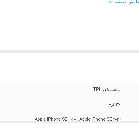
طح
قاب پشتی , لبه بالایی , لبه پایینی , لبه چپ , لبه راست , 
مایش بیشتر
وشش
:
دکمه‌ها
نگ
:
مشکی
پلاستیک , TPU
30 گرم
Apple iPhone SE 2020 , Apple iPhone SE 2022
مات