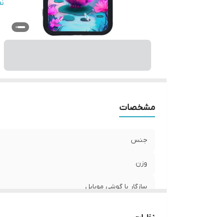
س
ن
پ
ر
مشخصات
جنس
وزن
سازگار با گوشی موبایل
ساختار