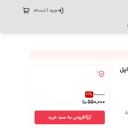
ورود | ثبت‌نام
ل اپل
1
21
%
700,000
550,000
A
افزودن به سبد خرید