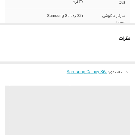
وزن
30 گرم
سازگار با گوشی
Samsung Galaxy S20
موبایل
ساختار
مات
نظرات
سطح پوشش
قاب پشتی , لبه بالایی , لبه پایینی , لبه چپ ,
لبه راست , حفاظت از دکمه‌ها
رنگ
مشکی
دسته‌بندی
:
Samsung Galaxy S20