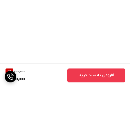
700,000
21
%
افزودن به سبد خرید
550,000
برگشت به بالا