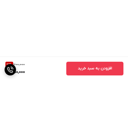
700,000
21
%
افزودن به سبد خرید
550,000
برگشت به بالا