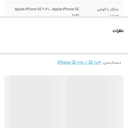
سازگار با گوشی
Apple iPhone SE 2020 , Apple iPhone SE
موبایل
2022
ساختار
مات
نظرات
سطح پوشش
قاب پشتی , لبه بالایی , لبه پایینی , لبه چپ ,
لبه راست , حفاظت از دکمه‌ها
رنگ
مشکی
دسته‌بندی
:
iPhone SE 2020 / SE 2022