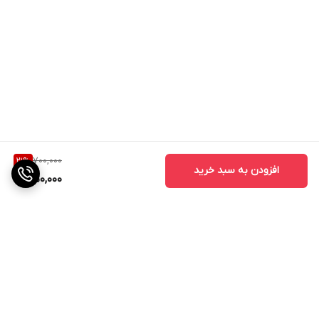
700,000
21
%
افزودن به سبد خرید
550,000
برگشت به بالا