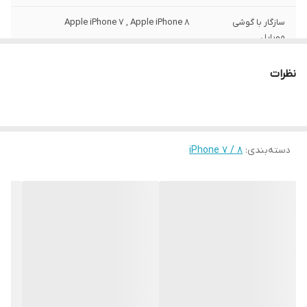
سازگار با گوشی
Apple iPhone 7 , Apple iPhone 8
موبایل
ساختار
مات
نظرات
سطح پوشش
قاب پشتی , لبه بالایی , لبه پایینی , لبه چپ ,
لبه راست , حفاظت از دکمه‌ها
رنگ
مشکی
دسته‌بندی
:
iPhone 7 / 8