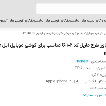
 و کاور تبلت های سامسونگ
کاور گوشی های سامسونگ
کاور گوشی های آیفون
بی گوشی موبایل
/
کیف و کاور گوشی
/
کاور گوشی های آیفون
/
iPhone 14
کاور
1
ته‌بندی
:
iPhone 14
نس
:
پلاستیک , TPU
زن
:
30 گرم
زگار با گوشی موبایل
:
Apple iphone 14
ختار
:
مات
طح
قاب پشتی , لبه بالایی , لبه پایینی , لبه چپ , لبه راست , 
مایش بیشتر
وشش
:
دکمه‌ها