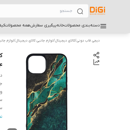
دسته‌بندی محصولات
خانه
پیگیری سفارش
همه محصولات
کیف
دیجی قاب دونی
/
کالای دیجیتال
/
لوازم جانبی کالای دیجیتال
/
لوازم جان
4
دس
ج
و
سا
سا
س
ن
پ