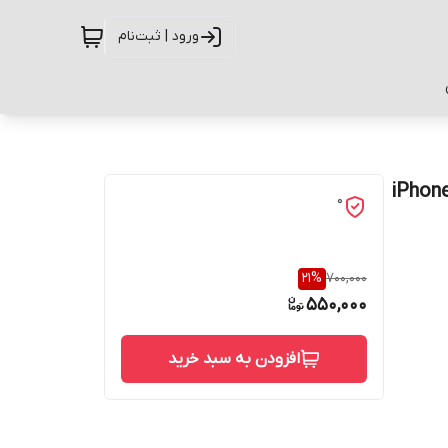
ورود | ثبت‌نام
 طرح ماربل کد G-102 مناسب برای گوشی موبایل اپل iPhone
0
21
%
700,000
550,000
افزودن به سبد خرید
حفاظت از