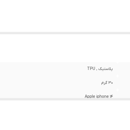
نگ
:
مشکی
پلاستیک , TPU
30 گرم
Apple iphone 14
مات
قاب پشتی , لبه بالایی , لبه پایینی , لبه چپ , لبه راست , حفاظت از 