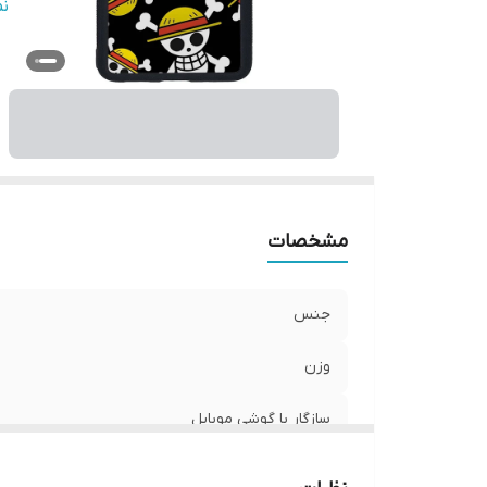
س
ن
پ
ر
مشخصات
جنس
وزن
سازگار با گوشی موبایل
ساختار