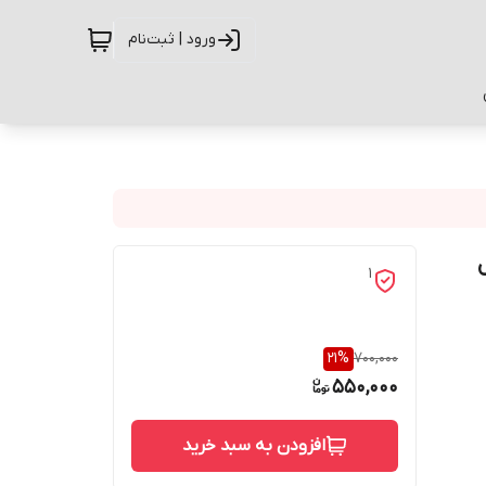
ورود | ثبت‌نام
ل
1
21
%
700,000
550,000
افزودن به سبد خرید