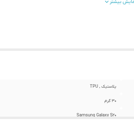
طح
قاب پشتی , لبه بالایی , لبه پایینی , لبه چپ , لبه راست , 
مایش بیشتر
وشش
:
دکمه‌ها
نگ
:
مشکی
پلاستیک , TPU
30 گرم
Samsung Galaxy S20
مات