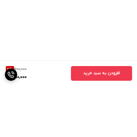
700,000
21
%
افزودن به سبد خرید
550,000
برگشت به بالا