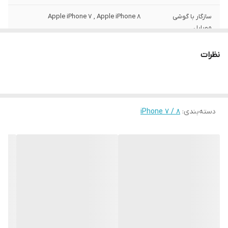
سازگار با گوشی
Apple iPhone 7 , Apple iPhone 8
موبایل
ساختار
مات
نظرات
سطح پوشش
قاب پشتی , لبه بالایی , لبه پایینی , لبه چپ ,
لبه راست , حفاظت از دکمه‌ها
رنگ
مشکی
دسته‌بندی
:
iPhone 7 / 8