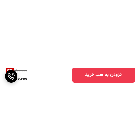
700,000
21
%
افزودن به سبد خرید
550,000
برگشت به بالا