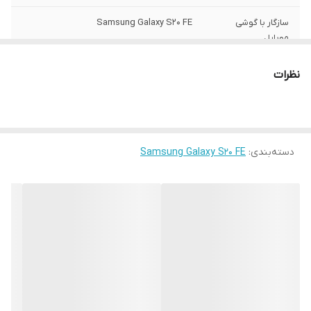
سازگار با گوشی
Samsung Galaxy S20 FE
موبایل
ساختار
مات
نظرات
سطح پوشش
قاب پشتی , لبه بالایی , لبه پایینی , لبه چپ ,
لبه راست , حفاظت از دکمه‌ها
رنگ
مشکی
دسته‌بندی
:
Samsung Galaxy S20 FE