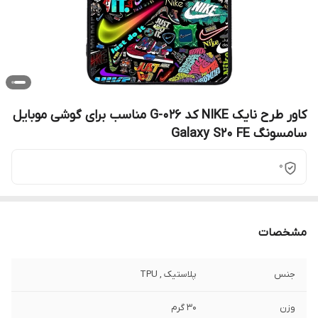
کاور طرح نایک NIKE کد G-026 مناسب برای گوشی موبایل
سامسونگ Galaxy S20 FE
0
مشخصات
جنس
پلاستیک , TPU
وزن
30 گرم