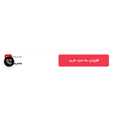
700,000
21
%
افزودن به سبد خرید
550,000
برگشت به بالا