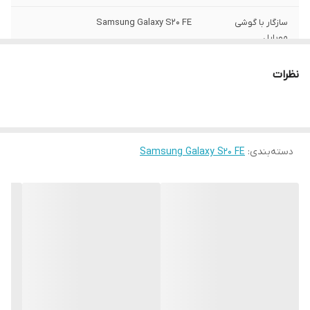
سازگار با گوشی
Samsung Galaxy S20 FE
موبایل
ساختار
مات
نظرات
سطح پوشش
قاب پشتی , لبه بالایی , لبه پایینی , لبه چپ ,
لبه راست , حفاظت از دکمه‌ها
رنگ
مشکی
دسته‌بندی
:
Samsung Galaxy S20 FE