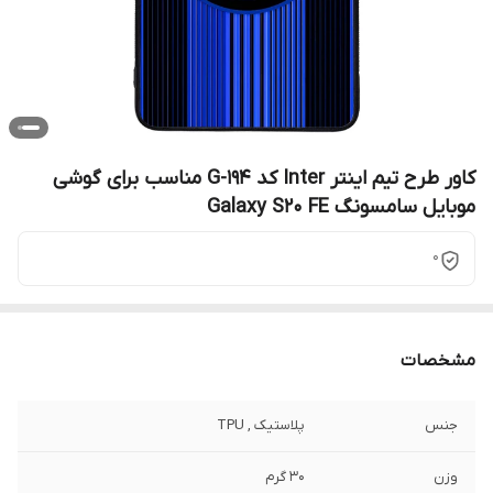
کاور طرح تیم اینتر Inter کد G-194 مناسب برای گوشی
موبایل سامسونگ Galaxy S20 FE
0
مشخصات
جنس
پلاستیک , TPU
وزن
30 گرم