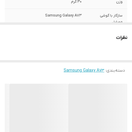
وزن
30 گرم
سازگار با گوشی
Samsung Galaxy A73
موبایل
ساختار
مات
نظرات
سطح پوشش
قاب پشتی , لبه بالایی , لبه پایینی , لبه چپ ,
لبه راست , حفاظت از دکمه‌ها
رنگ
مشکی
دسته‌بندی
:
Samsung Galaxy A73