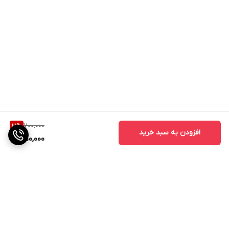
700,000
21
%
افزودن به سبد خرید
550,000
برگشت به بالا