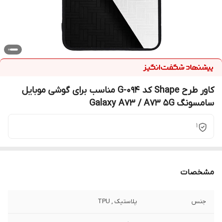
کاور طرح Shape کد G-094 مناسب برای گوشی موبایل
سامسونگ Galaxy A73 / A73 5G
1
مشخصات
جنس
پلاستیک , TPU