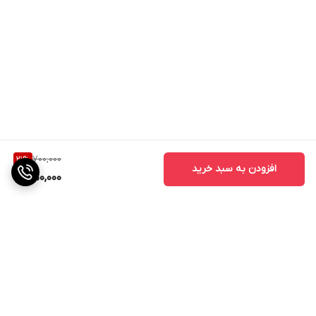
700,000
21
%
افزودن به سبد خرید
550,000
برگشت به بالا